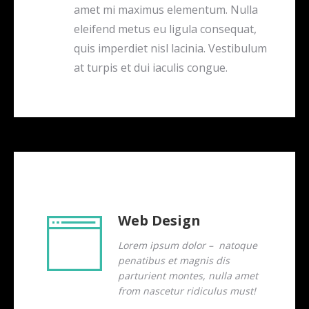
amet mi maximus elementum. Nulla
eleifend metus eu ligula consequat,
quis imperdiet nisl lacinia. Vestibulum
at turpis et dui iaculis congue.
Web Design
Lorem ipsum dolor – natoque
penatibus et magnis dis
parturient montes, nulla amet
from nascetur ridiculus must!