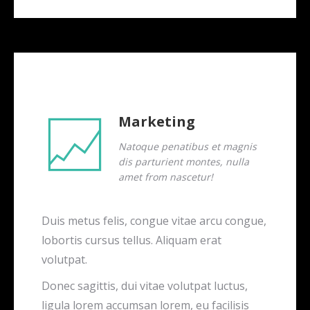
Marketing
Natoque penatibus et magnis
dis parturient montes, nulla
amet from nascetur!
Duis metus felis, congue vitae arcu congue,
lobortis cursus tellus. Aliquam erat
volutpat.
Donec sagittis, dui vitae volutpat luctus,
ligula lorem accumsan lorem, eu facilisis