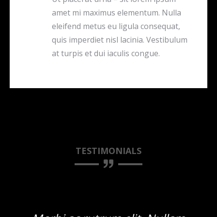
amet mi maximus elementum. Nulla
eleifend metus eu ligula consequat,
quis imperdiet nisl lacinia. Vestibulum
at turpis et dui iaculis congue.
TESTIMONIALS