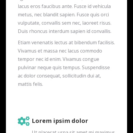
lacus eros faucibus ante. Fusce id vehicula
metus, nec blandit sapien. Fusce quis orci
vulputate, convallis sem nec, laoreet risus.
Duis rhoncus interdum sapien id convallis.
Etiam venenatis lectus at bibendum facilisis.
Vivamus et massa nec lacus commodo
tempor nec id enim. Vivamus congue
pulvinar neque quis tempus. Suspendisse
ac dolor consequat, sollicitudin dui at,
mattis felis.
Lorem ipsim dolor
Ut placerat urna sit amet mi maximus