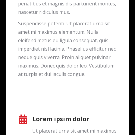
penatibus et magnis dis parturient montes,
nascetur ridiculus mus.
Suspendisse potenti. Ut placerat urna sit
amet mi maximus elementum. Nulla
eleifend metus eu ligula consequat, quis
imperdiet nisl lacinia. Phasellus efficitur nec
neque quis viverra. Proin aliquet pulvinar
maximus. Donec quis dolor leo. Vestibulum
at turpis et dui iaculis congue.
Lorem ipsim dolor
Ut placerat urna sit amet mi maximus