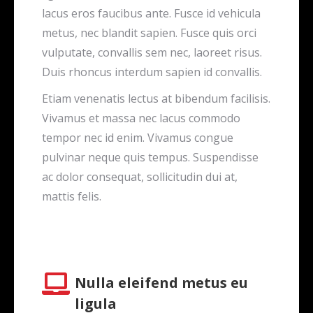
lacus eros faucibus ante. Fusce id vehicula
metus, nec blandit sapien. Fusce quis orci
vulputate, convallis sem nec, laoreet risus.
Duis rhoncus interdum sapien id convallis.
Etiam venenatis lectus at bibendum facilisis.
Vivamus et massa nec lacus commodo
tempor nec id enim. Vivamus congue
pulvinar neque quis tempus. Suspendisse
ac dolor consequat, sollicitudin dui at,
mattis felis.
Nulla eleifend metus eu
ligula