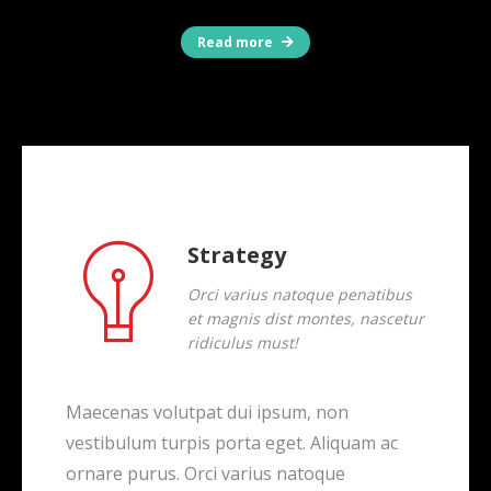
Read more
Strategy
Orci varius natoque penatibus
et magnis dist montes, nascetur
ridiculus must!
Maecenas volutpat dui ipsum, non
vestibulum turpis porta eget. Aliquam ac
ornare purus. Orci varius natoque