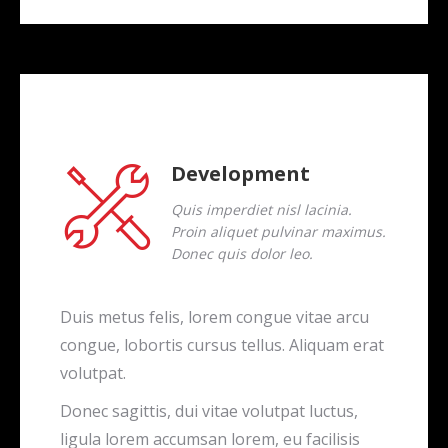
Development
Quis imperdiet nisl lacinia.
Proin aliquet pulvinar maximus.
Donec quis dolor leo.
Duis metus felis, lorem congue vitae arcu
congue, lobortis cursus tellus. Aliquam erat
volutpat.
Donec sagittis, dui vitae volutpat luctus,
ligula lorem accumsan lorem, eu facilisis