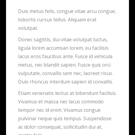
Duis metus felis, congue vitae arcu congue,
lobortis cursus tellus. Aliquam erat
volutpat.
Donec sagittis, dui vitae volutpat luctus,
ligula lorem accumsan lorem, eu facilisis
lacus eros faucibus ante. Fusce id vehicula
metus, nec blandit sapien. Fusce quis orci
vulputate, convallis sem nec, laoreet risus.
Duis rhoncus interdum sapien id convallis.
Etiam venenatis lectus at bibendum facilisis.
Vivamus et massa nec lacus commodo
tempor nec id enim. Vivamus congue
pulvinar neque quis tempus. Suspendisse
ac dolor consequat, sollicitudin dui at,