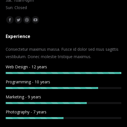
Sat: 10am-6pm
Sun: Closed
Znajdź nas na:
Facebook
Twitter
Dribbble
YouTube
page
page
page
page
Experience
opens
opens
opens
opens
in
in
in
in
Consectetur maximus massa. Fusce id dolor sed risus sagittis
new
new
new
new
vestibulum. Donec molestie tristique maximus.
window
window
window
window
Web Design - 12 years
Programming - 10 years
Marketing - 9 years
Photography - 7 years