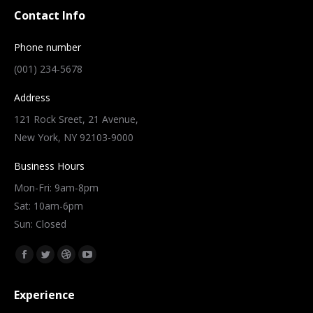
Contact Info
Phone number
(001) 234-5678
Address
121 Rock Sreet, 21 Avenue,
New York, NY 92103-9000
Business Hours
Mon-Fri: 9am-8pm
Sat: 10am-6pm
Sun: Closed
Znajdź nas na:
Facebook
Twitter
Dribbble
YouTube
page
page
page
page
Experience
opens
opens
opens
opens