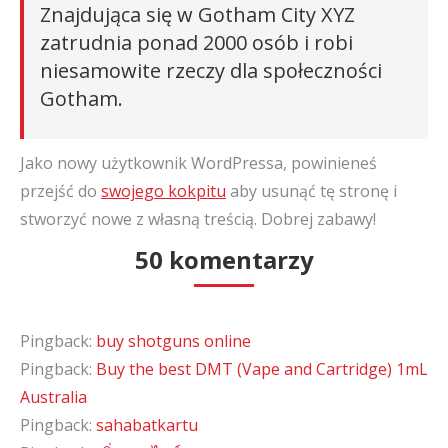
Znajdująca się w Gotham City XYZ
zatrudnia ponad 2000 osób i robi
niesamowite rzeczy dla społeczności
Gotham.
Jako nowy użytkownik WordPressa, powinieneś
przejść do
swojego kokpitu
aby usunąć tę stronę i
stworzyć nowe z własną treścią. Dobrej zabawy!
50 komentarzy
Pingback:
buy shotguns online
Pingback:
Buy the best DMT (Vape and Cartridge) 1mL
Australia
Pingback:
sahabatkartu