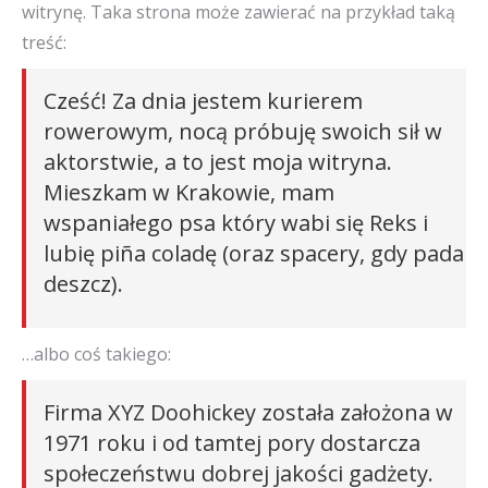
witrynę. Taka strona może zawierać na przykład taką
treść:
Cześć! Za dnia jestem kurierem
rowerowym, nocą próbuję swoich sił w
aktorstwie, a to jest moja witryna.
Mieszkam w Krakowie, mam
wspaniałego psa który wabi się Reks i
lubię piña coladę (oraz spacery, gdy pada
deszcz).
…albo coś takiego:
Firma XYZ Doohickey została założona w
1971 roku i od tamtej pory dostarcza
społeczeństwu dobrej jakości gadżety.