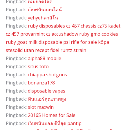
Pingback:
เพิ่มยอดไลค์
Pingback:
เว็บพนันออนไลน์
Pingback:
yehyehคาสิโน
Pingback:
ruby disposables cz 457 chassis cz75 kadet
cz 457 provarmint cz accushadow ruby gmo cookies
ruby goat milk disposable psl rifle for sale köpa
stesolid utan recept fidel runtz strain
Pingback:
alpha88 mobile
Pingback:
situs toto
Pingback:
chiappa shotguns
Pingback:
bonanza178
Pingback:
disposable vapes
Pingback:
ทินเนอร์คุณภาพสูง
Pingback:
slot maxwin
Pingback:
20165 Homes for Sale
Pingback:
เว็บพนันบอล ดีที่สุด pantip