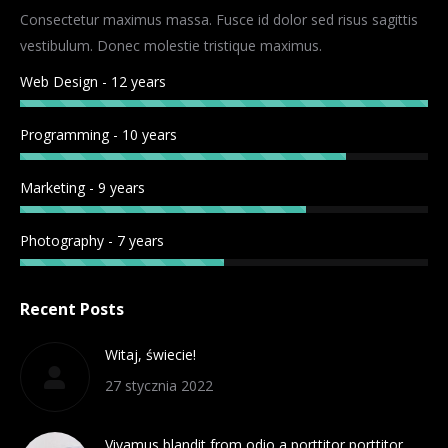
in
in
in
in
Consectetur maximus massa. Fusce id dolor sed risus sagittis
new
new
new
new
vestibulum. Donec molestie tristique maximus.
window
window
window
window
Web Design - 12 years
Programming - 10 years
Marketing - 9 years
Photography - 7 years
Recent Posts
Witaj, świecie!
27 stycznia 2022
Vivamus blandit from odio a porttitor porttitor